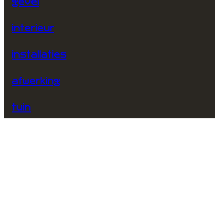
gevel
interieur
installaties
afwerking
tuin
service 24/7
CONTACT
07 4576 4958