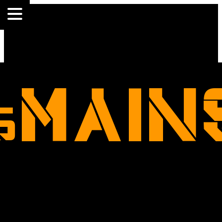
.
esMAIN
e