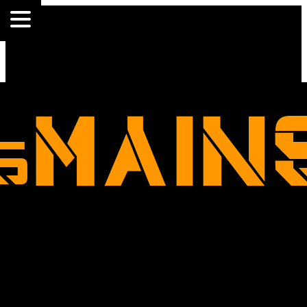
.
esMAIN
e